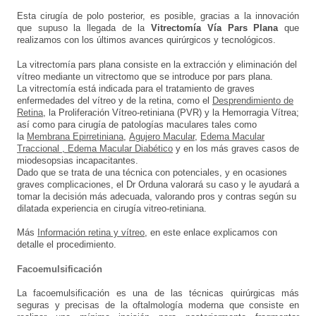
Esta cirugía de polo posterior, es posible, gracias a la innovación
que supuso la llegada de la
Vitrectomía Vía Pars Plana
que
realizamos con los últimos avances quirúrgicos y tecnológicos.
La vitrectomía pars plana consiste en la extracción y eliminación del
vítreo mediante un vitrectomo que se introduce por pars plana.
La vitrectomía está indicada para el tratamiento de graves
enfermedades del vítreo y de la retina, como el
Desprendimiento de
Retina
, la Proliferación Vítreo-retiniana (PVR) y la Hemorragia Vítrea;
así como para cirugía de patologías maculares tales como
la
Membrana Epirretiniana
,
Agujero Macular
,
Edema Macular
Traccional , Edema Macular Diabético
y en los más graves casos de
miodesopsias incapacitantes.
Dado que se trata de una técnica con potenciales, y en ocasiones
graves complicaciones, el Dr Orduna valorará su caso y le ayudará a
tomar la decisión más adecuada, valorando pros y contras según su
dilatada experiencia en cirugía vitreo-retiniana.
Más
Información retina y vítreo
, en este enlace explicamos con
detalle el procedimiento.
Facoemulsificación
La facoemulsificación es una de las técnicas quirúrgicas más
seguras y precisas de la oftalmología moderna que consiste en