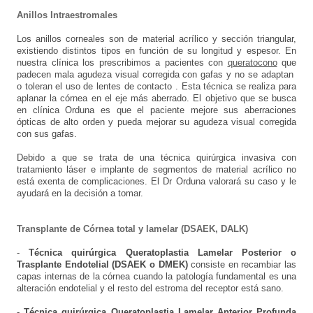
Anillos Intraestromales
Los anillos corneales son de material acrílico y sección triangular,
existiendo distintos tipos en función de su longitud y espesor. En
nuestra clínica los prescribimos a pacientes con
queratocono
que
padecen mala agudeza visual corregida con gafas y no se adaptan
o toleran el uso de lentes de contacto . Esta técnica se realiza para
aplanar la córnea en el eje más aberrado. El objetivo que se busca
en clínica Orduna es que el paciente mejore sus aberraciones
ópticas de alto orden y pueda mejorar su agudeza visual corregida
con sus gafas.
Debido a que se trata de una técnica quirúrgica invasiva con
tratamiento láser e implante de segmentos de material acrílico no
está exenta de complicaciones. El Dr Orduna valorará su caso y le
ayudará en la decisión a tomar.
Transplante de Córnea total y lamelar (DSAEK, DALK)
-
Técnica quirúrgica Queratoplastia Lamelar Posterior o
Trasplante Endotelial (DSAEK o DMEK)
consiste en recambiar las
capas internas de la córnea cuando la patología fundamental es una
alteración endotelial y el resto del estroma del receptor está sano.
-
Técnica quirúrgica Queratoplastia Lamelar Anterior Profunda