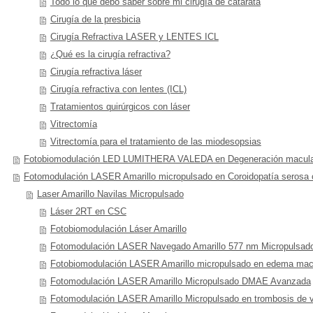
Todo lo que debo saber sobre mi cirugía de catarata
Cirugía de la presbicia
Cirugía Refractiva LASER y LENTES ICL
¿Qué es la cirugía refractiva?
Cirugía refractiva láser
Cirugía refractiva con lentes (ICL)
Tratamientos quirúrgicos con láser
Vitrectomía
Vitrectomía para el tratamiento de las miodesopsias
Fotobiomodulación LED LUMITHERA VALEDA en Degeneración macul
Fotomodulación LASER Amarillo micropulsado en Coroidopatía serosa c
Laser Amarillo Navilas Micropulsado
Láser 2RT en CSC
Fotobiomodulación Láser Amarillo
Fotomodulación LASER Navegado Amarillo 577 nm Micropulsad
Fotobiomodulación LASER Amarillo micropulsado en edema macula
Fotomodulación LASER Amarillo Micropulsado DMAE Avanzada
Fotomodulación LASER Amarillo Micropulsado en trombosis de v