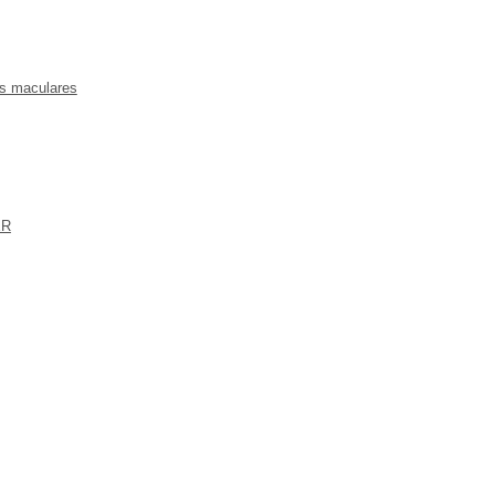
as maculares
ER