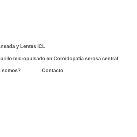
cansada y Lentes ICL
illo micropulsado en Coroidopatía serosa central
s somos?
Contacto