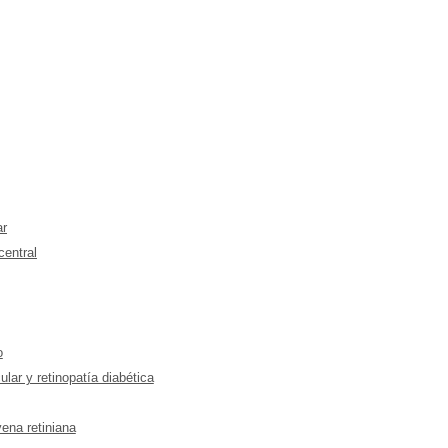
ar
entral
o
r y retinopatía diabética
ena retiniana