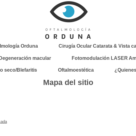
almología Orduna
Cirugía Ocular Catarata & Vista 
egeneración macular
Fotomodulación LASER Amar
o seco/Blefaritis
Oftalmoestética
¿Quiene
Mapa del sitio
sada