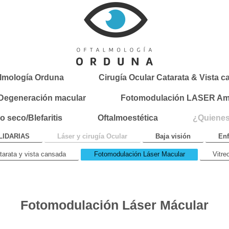
almología Orduna
Cirugía Ocular Catarata & Vista 
egeneración macular
Fotomodulación LASER Amar
o seco/Blefaritis
Oftalmoestética
¿Quiene
LIDARIAS
Láser y cirugía Ocular
Baja visión
Enf
tarata y vista cansada
Fotomodulación Láser Macular
Vitre
Fotomodulación Láser Mácular