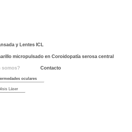
cansada y Lentes ICL
illo micropulsado en Coroidopatía serosa central
s somos?
Contacto
ermedades oculares
olisis Láser