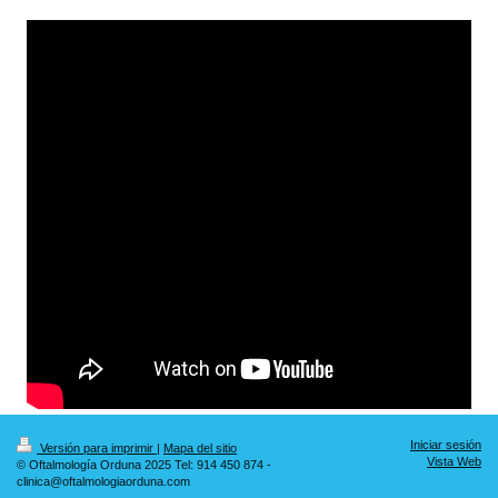
Iniciar sesión
Versión para imprimir
|
Mapa del sitio
Vista Web
© Oftalmología Orduna 2025 Tel: 914 450 874 -
clinica@oftalmologiaorduna.com